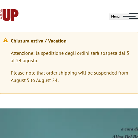
Menu
Chiusura estiva / Vacation
M
Attenzione: la spedizione degli ordini sarà sospesa dal 5
e
al 24 agosto.
s
Please note that order shipping will be suspended from
s
August 5 to August 24.
a
g
g
Immagine
i
o