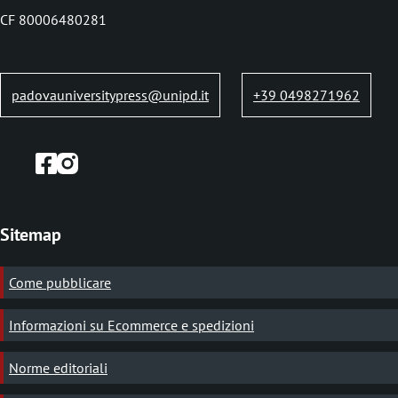
i
CF 80006480281
p
a
n
padovauniversitypress@unipd.it
+39 0498271962
e
Sitemap
Come pubblicare
Informazioni su Ecommerce e spedizioni
Norme editoriali