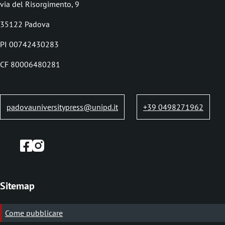
l
via del Risorgimento, 9
e
35122 Padova
d
PI 00742430283
i
CF 80006480281
p
a
n
padovauniversitypress@unipd.it
+39 0498271962
e
Sitemap
Come pubblicare