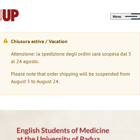
Menu
Chiusura estiva / Vacation
M
Attenzione: la spedizione degli ordini sarà sospesa dal 5
e
al 24 agosto.
s
Please note that order shipping will be suspended from
s
August 5 to August 24.
a
g
g
Immagine
i
o