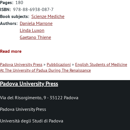
Pages
180
ISBN
978-88-6938-087-7
Book subjects
Scienze Mediche
Authors
Daniela Marrone
Linda Luxon
Gaetano Thiene
Read more
Padova University Press
Pubblicazioni
English Students of Medicine
At The University of Padua During The Renaissance
B
r
Padova University Press
i
Via del Risorgimento, 9 - 35122 Padova
c
Padova University Press
i
o
Università degli Studi di Padova