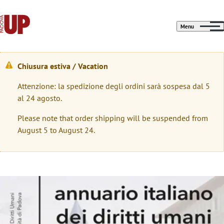
Menu
Chiusura estiva / Vacation
M
Attenzione: la spedizione degli ordini sarà sospesa dal 5
e
al 24 agosto.
s
Please note that order shipping will be suspended from
s
August 5 to August 24.
a
g
g
Immagine
i
o