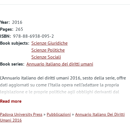
Year
2016
Pages
265
ISBN
978-88-6938-095-2
Book subjects
Scienze Giuridiche
Scienze Politiche
Scienze Sociali
Book series
Annuario italiano dei diritti umani
L’Annuario italiano dei diritti umani 2016, sesto della serie, offre
dati aggiornati su come l’Italia opera nell’adattare la propria
legislazione e le proprie politiche agli obblighi derivanti dal
diritto internazionale dei diritti umani e dagli altri impegni che il
Read more
Governo ha volontariamente assunto di fronte alla comunità
internazionale.
Padova University Press
Pubblicazioni
Annuario Italiano Dei Diritti
Sono presi in esame i più significativi atti posti in essere dalle
Umani 2016
B
istituzioni nazionali e locali a livello interno e internazionale,