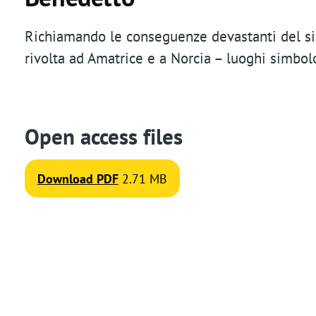
t
Richiamando le conseguenze devastanti del s
i
rivolta ad Amatrice e a Norcia – luoghi simbolo
o
n
Open access files
Download PDF
2.71 MB