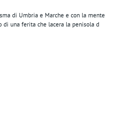
n
t
isma di Umbria e Marche e con la mente
m
 di una ferita che lacera la penisola d
e
n
u