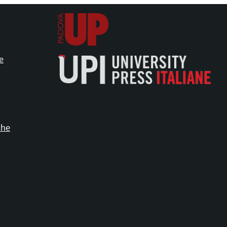
e
che