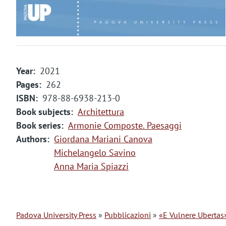
m
e
n
t
Year
2021
o
Pages
262
ISBN
978-88-6938-213-0
Book subjects
Architettura
Book series
Armonie Composte. Paesaggi
Authors
Giordana Mariani Canova
Michelangelo Savino
Anna Maria Spiazzi
Padova University Press
Pubblicazioni
«E Vulnere Ubertas»