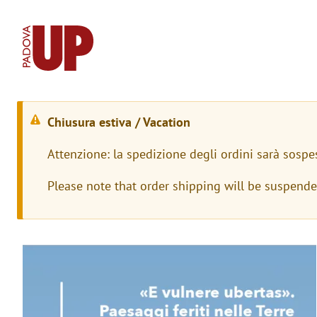
Chiusura estiva / Vacation
M
Attenzione: la spedizione degli ordini sarà sospe
e
Please note that order shipping will be suspend
s
s
a
Immagine
g
g