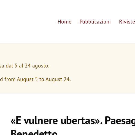
Home
Pubblicazioni
Riviste
M
a
i
n
sa dal 5 al 24 agosto.
n
ed from August 5 to August 24.
a
v
i
«E vulnere ubertas». Paesagg
g
Benedetto
a