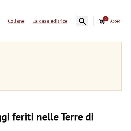
0
Collane
La casa editrice
Accedi
U
s
e
r
a
c
c
o
i feriti nelle Terre di
u