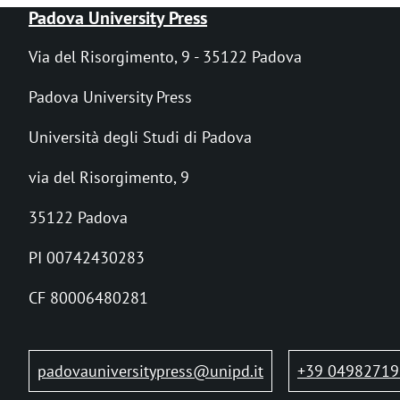
B
Padova University Press
r
Via del Risorgimento, 9 - 35122 Padova
i
Padova University Press
c
Università degli Studi di Padova
i
via del Risorgimento, 9
o
l
35122 Padova
e
PI 00742430283
d
CF 80006480281
i
p
padovauniversitypress@unipd.it
+39 04982719
a