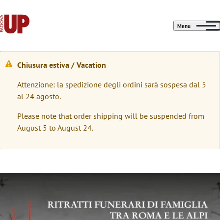
Menu
Chiusura estiva / Vacation
M
Attenzione: la spedizione degli ordini sarà sospesa dal 5
e
al 24 agosto.
s
Please note that order shipping will be suspended from
s
August 5 to August 24.
a
g
g
Immagine
i
o