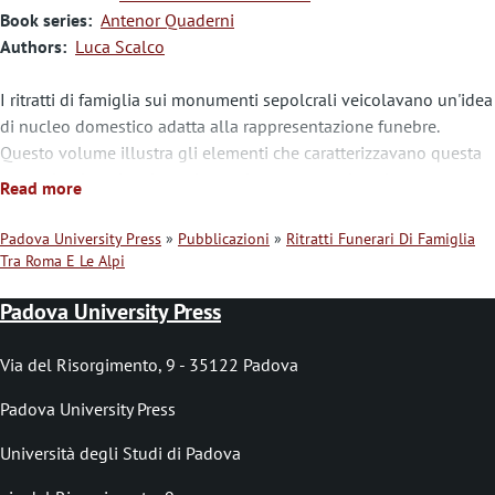
Book series
Antenor Quaderni
Authors
Luca Scalco
I ritratti di famiglia sui monumenti sepolcrali veicolavano un'idea
di nucleo domestico adatta alla rappresentazione funebre.
Questo volume illustra gli elementi che caratterizzavano questa
comunicazione iconica e ricostruisce come essi venissero
Read more
assemblati dai committenti del tempo per delineare la propria
identità familiare sul sepolcro.
Padova University Press
Pubblicazioni
Ritratti Funerari Di Famiglia
Tra Roma E Le Alpi
B
r
Padova University Press
i
Via del Risorgimento, 9 - 35122 Padova
c
Padova University Press
i
o
Università degli Studi di Padova