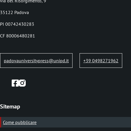
l
via del Risorgimento, 9
e
35122 Padova
d
PI 00742430283
i
CF 80006480281
p
a
n
padovauniversitypress@unipd.it
+39 0498271962
e
Sitemap
Come pubblicare