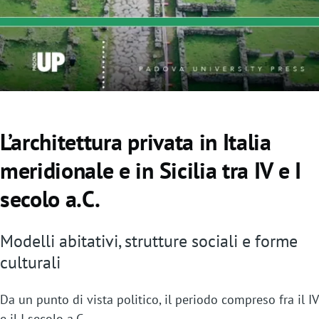
o
L’architettura privata in Italia
meridionale e in Sicilia tra IV e I
secolo a.C.
Modelli abitativi, strutture sociali e forme
culturali
Da un punto di vista politico, il periodo compreso fra il IV
e il I secolo a.C.