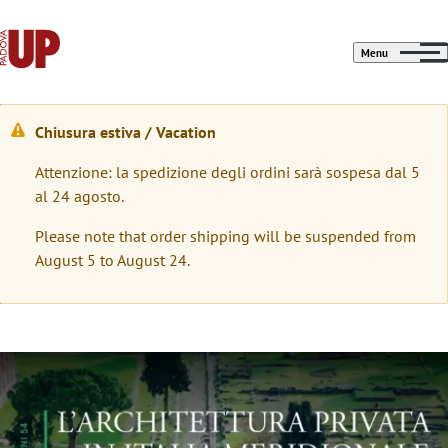
Menu
Chiusura estiva / Vacation
M
Attenzione: la spedizione degli ordini sarà sospesa dal 5
e
al 24 agosto.
s
Please note that order shipping will be suspended from
s
August 5 to August 24.
a
g
g
Immagine
i
o