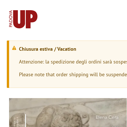
Chiusura estiva / Vacation
M
Attenzione: la spedizione degli ordini sarà sospe
e
Please note that order shipping will be suspend
s
s
a
Immagine
g
g