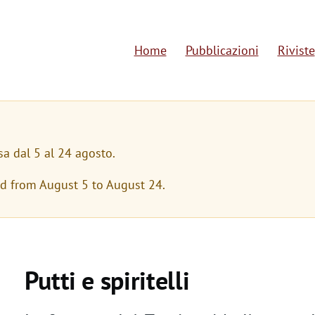
Home
Pubblicazioni
Riviste
M
a
i
n
sa dal 5 al 24 agosto.
n
ed from August 5 to August 24.
a
v
i
Putti e spiritelli
g
a