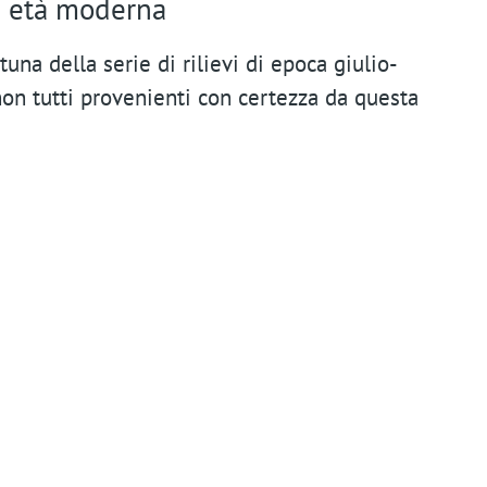
n
d età moderna
t
una della serie di rilievi di epoca giulio-
m
on tutti provenienti con certezza da questa
e
n
u