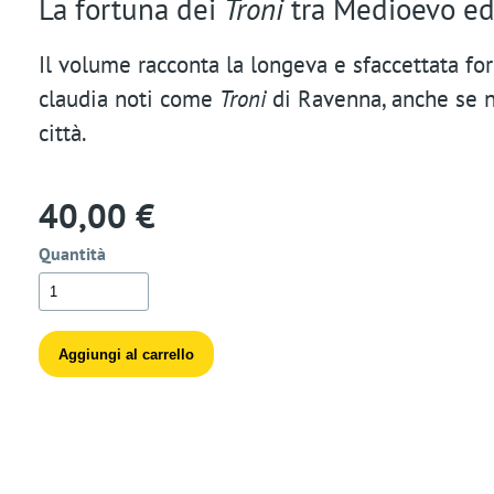
La fortuna dei
Troni
tra Medioevo e
t
Il volume racconta la longeva e sfaccettata fort
i
claudia noti come
Troni
di Ravenna, anche se n
o
città.
n
40,00 €
Quantità