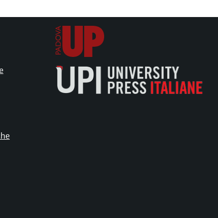
e
che