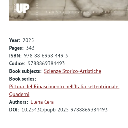
m
e
n
t
Year
2025
o
Pages
343
ISBN
978-88-6938-449-3
Codice
9788869384493
Book subjects
Scienze Storico-Artistiche
Book series
Pittura del Rinascimento nell'Italia settentrionale.
Quaderni
Authors
Elena Cera
DOI
10.25430/pupb-2025-9788869384493