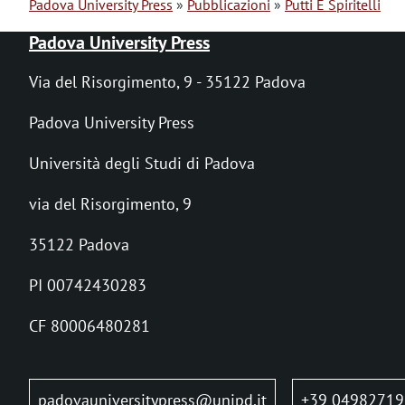
Padova University Press
Pubblicazioni
Putti E Spiritelli
B
Padova University Press
r
Via del Risorgimento, 9 - 35122 Padova
i
Padova University Press
c
Università degli Studi di Padova
i
via del Risorgimento, 9
o
l
35122 Padova
e
PI 00742430283
d
CF 80006480281
i
p
padovauniversitypress@unipd.it
+39 04982719