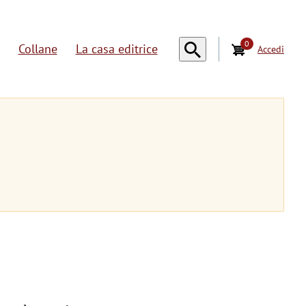
0
Collane
La casa editrice
Accedi
U
s
e
r
a
c
c
o
u