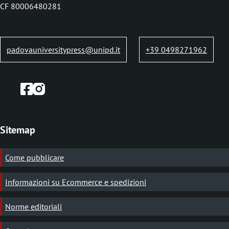
o
i
CF 80006480281
p
a
padovauniversitypress@unipd.it
+39 0498271962
n
e
Sitemap
Come pubblicare
Informazioni su Ecommerce e spedizioni
Norme editoriali