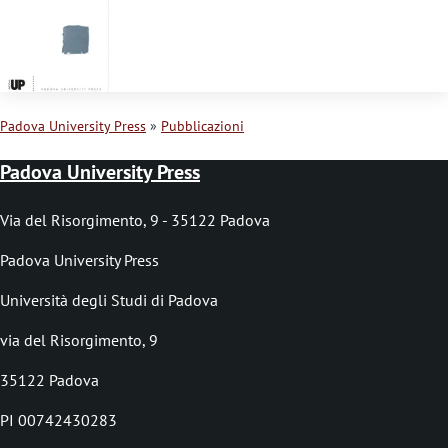
d
i
a
v
Padova University Press
Pubblicazioni
v
B
Padova University Press
e
r
r
i
Via del Risorgimento, 9 - 35122 Padova
t
c
Padova University Press
i
i
Università degli Studi di Padova
m
o
via del Risorgimento, 9
e
l
35122 Padova
n
e
t
PI 00742430283
d