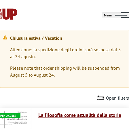
Menu
Chiusura estiva / Vacation
M
Attenzione: la spedizione degli ordini sarà sospesa dal 5
e
al 24 agosto.
s
Please note that order shipping will be suspended from
s
August 5 to August 24.
a
g
Open filters
g
Immagine
i
La filosofia come attualità della storia
PEN ACCESS
o