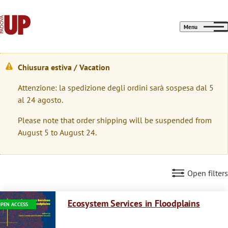
Menu
Chiusura estiva / Vacation
M
Attenzione: la spedizione degli ordini sarà sospesa dal 5
e
al 24 agosto.
s
Please note that order shipping will be suspended from
s
August 5 to August 24.
a
g
Open filters
g
Immagine
i
Ecosystem Services in Floodplains
PEN ACCESS
o