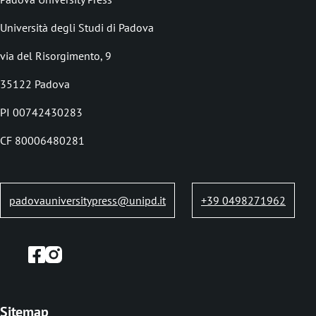
o
i
Università degli Studi di Padova
o
via del Risorgimento, 9
l
35122 Padova
e
PI 00742430283
d
i
CF 80006480281
p
a
padovauniversitypress@unipd.it
+39 0498271962
n
e
Sitemap