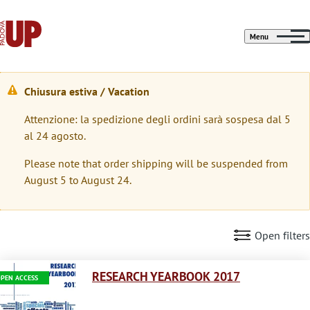
Menu
Chiusura estiva / Vacation
M
Attenzione: la spedizione degli ordini sarà sospesa dal 5
e
al 24 agosto.
s
Please note that order shipping will be suspended from
s
August 5 to August 24.
a
g
Open filters
g
Immagine
i
RESEARCH YEARBOOK 2017
PEN ACCESS
o