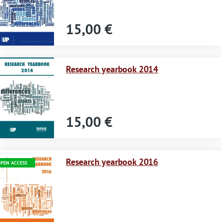
d
i
15,00 €
a
v
Immagine
Research yearbook 2014
v
e
r
15,00 €
t
i
Immagine
m
Research yearbook 2016
PEN ACCESS
e
n
t