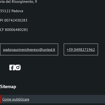
via del Risorgimento, 9
l
35122 Padova
e
PI 00742430283
d
i
CF 80006480281
p
a
padovauniversitypress@unipd.it
+39 0498271962
n
e
Sitemap
Come pubblicare