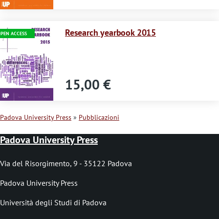
o
Immagine
Research yearbook 2015
PEN ACCESS
15,00 €
Padova University Press
Pubblicazioni
B
Padova University Press
r
i
Via del Risorgimento, 9 - 35122 Padova
c
Padova University Press
i
Università degli Studi di Padova
o