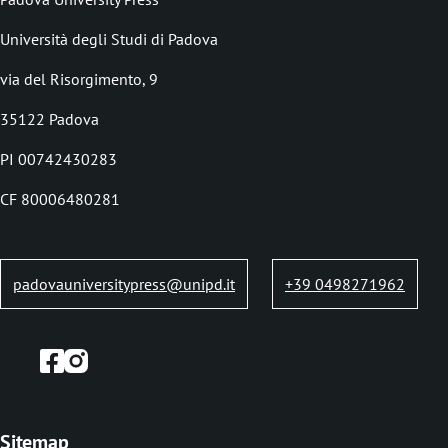
o
i
Università degli Studi di Padova
o
via del Risorgimento, 9
l
35122 Padova
e
PI 00742430283
d
i
CF 80006480281
p
a
padovauniversitypress@unipd.it
+39 0498271962
n
e
Sitemap