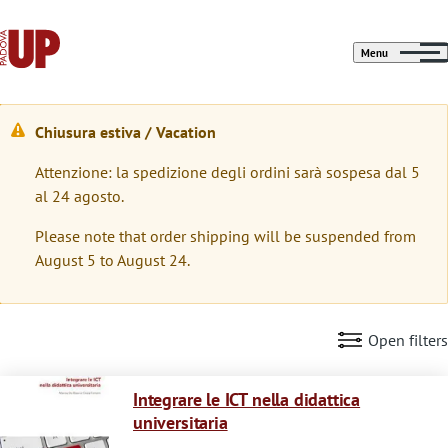
Menu
Chiusura estiva / Vacation
M
Attenzione: la spedizione degli ordini sarà sospesa dal 5
e
al 24 agosto.
s
Please note that order shipping will be suspended from
s
August 5 to August 24.
a
g
Open filters
g
Immagine
i
Integrare le ICT nella didattica
universitaria
o