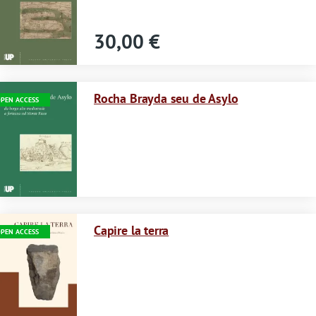
d
i
30,00 €
a
v
Immagine
Rocha Brayda seu de Asylo
PEN ACCESS
v
e
r
t
i
Immagine
m
Capire la terra
PEN ACCESS
e
n
t