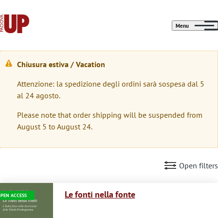
Menu
Chiusura estiva / Vacation
M
Attenzione: la spedizione degli ordini sarà sospesa dal 5
e
al 24 agosto.
s
Please note that order shipping will be suspended from
s
August 5 to August 24.
a
g
Open filters
g
Immagine
i
Le fonti nella fonte
PEN ACCESS
o