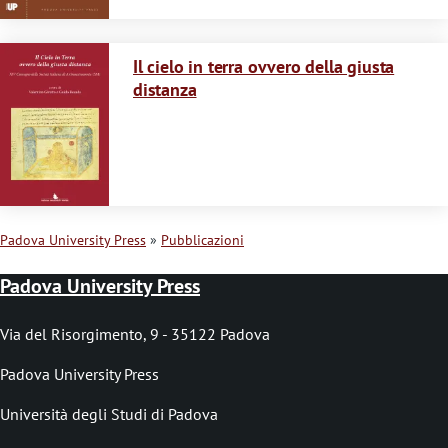
o
Immagine
Il cielo in terra ovvero della giusta
distanza
Padova University Press
Pubblicazioni
B
Padova University Press
r
i
Via del Risorgimento, 9 - 35122 Padova
c
Padova University Press
i
Università degli Studi di Padova
o