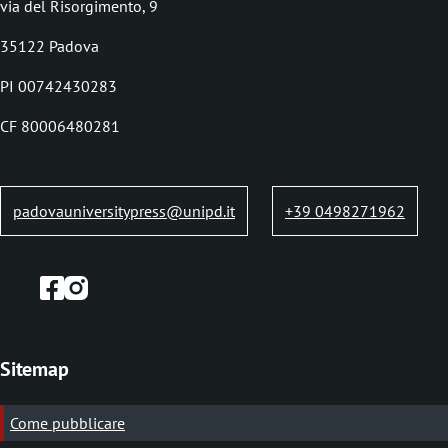
via del Risorgimento, 9
l
35122 Padova
e
PI 00742430283
d
i
CF 80006480281
p
a
padovauniversitypress@unipd.it
+39 0498271962
n
e
Sitemap
Come pubblicare