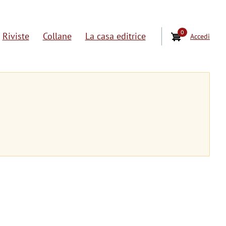
0
Riviste
Collane
La casa editrice
Accedi
U
s
e
r
a
c
c
o
u