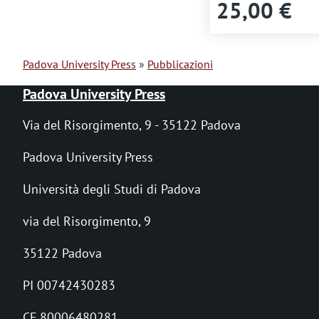
m
25,00 €
e
n
Padova University Press
Pubblicazioni
B
t
Padova University Press
r
o
Via del Risorgimento, 9 - 35122 Padova
i
Padova University Press
c
Università degli Studi di Padova
i
via del Risorgimento, 9
o
l
35122 Padova
e
PI 00742430283
d
CF 80006480281