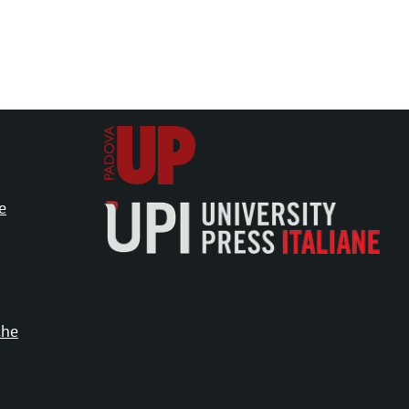
e
che