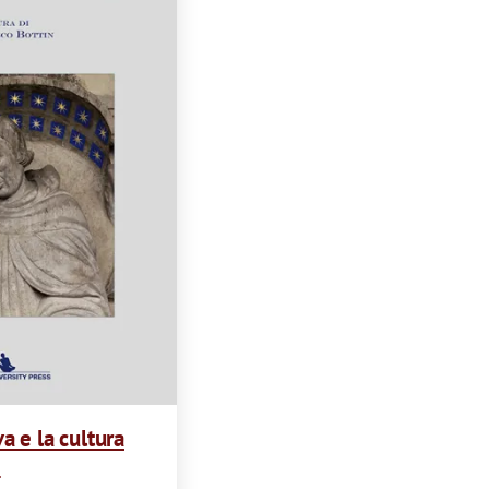
t
i
o
n
a e la cultura
i