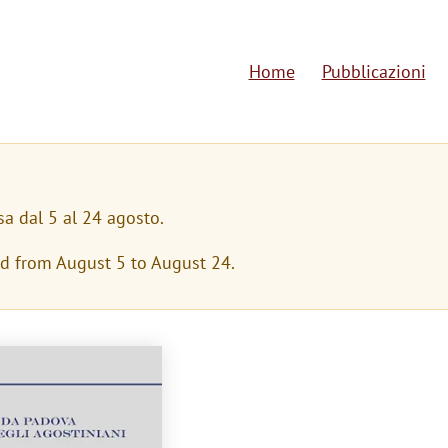
Home
Pubblicazioni
M
a
i
n
sa dal 5 al 24 agosto.
n
ed from August 5 to August 24.
a
v
i
g
a