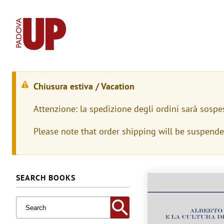
Chiusura estiva / Vacation
M
Attenzione: la spedizione degli ordini sarà sospe
e
Please note that order shipping will be suspend
s
s
a
SEARCH BOOKS
Immagine
g
g