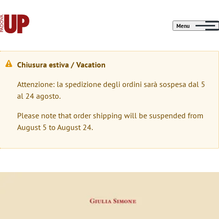
Menu
Chiusura estiva / Vacation
W
Attenzione: la spedizione degli ordini sarà sospesa dal 5
a
al 24 agosto.
r
Please note that order shipping will be suspended from
n
August 5 to August 24.
i
n
g
Immagine
m
e