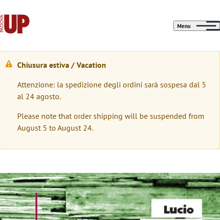
Menu
Chiusura estiva / Vacation
W
Attenzione: la spedizione degli ordini sarà sospesa dal 5
a
al 24 agosto.
r
Please note that order shipping will be suspended from
n
August 5 to August 24.
i
n
g
Immagine
m
e