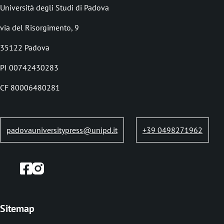
c
Università degli Studi di Padova
r
via del Risorgimento, 9
u
35122 Padova
m
PI 00742430283
b
CF 80006480281
padovauniversitypress@unipd.it
+39 0498271962
Sitemap