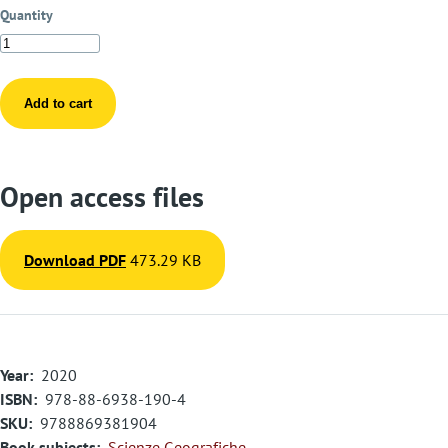
Quantity
Open access files
Download PDF
473.29 KB
Year
2020
ISBN
978-88-6938-190-4
SKU
9788869381904
Book subjects
Scienze Geografiche