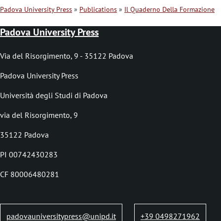
Padova University Press
Publications
Il Quaderno Della Formazione
B
Padova University Press
r
e
Via del Risorgimento, 9 - 35122 Padova
a
Padova University Press
d
Università degli Studi di Padova
c
via del Risorgimento, 9
r
35122 Padova
u
PI 00742430283
m
b
CF 80006480281
padovauniversitypress@unipd.it
+39 0498271962