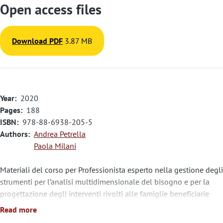
Open access files
Download PDF
3.87 MB
Year
2020
Pages
188
ISBN
978-88-6938-205-5
Authors
Andrea Petrella
Paola Milani
Materiali del corso per Professionista esperto nella gestione degli
strumenti per l’analisi multidimensionale del bisogno e per la
progettazione degli interventi rivolti alle famiglie beneficiarie
della misura di contrasto alla povertà e sostegno al reddito.
Read more