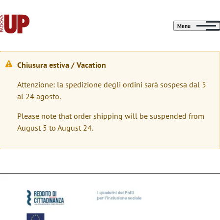
Menu
Chiusura estiva / Vacation
W
Attenzione: la spedizione degli ordini sarà sospesa dal 5
a
al 24 agosto.
r
Please note that order shipping will be suspended from
n
August 5 to August 24.
i
n
g
Immagine
m
e