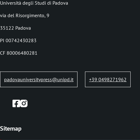
d
Università degli Studi di Padova
c
via del Risorgimento, 9
r
35122 Padova
u
PI 00742430283
m
b
CF 80006480281
padovauniversitypress@unipd.it
+39 0498271962
Sitemap