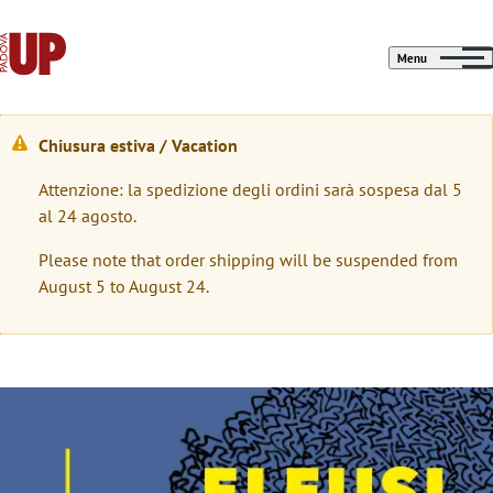
Menu
Chiusura estiva / Vacation
W
Attenzione: la spedizione degli ordini sarà sospesa dal 5
a
al 24 agosto.
r
Please note that order shipping will be suspended from
n
August 5 to August 24.
i
n
g
Immagine
m
e