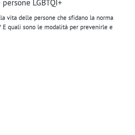
n
le persone LGBTQI+
t
la vita delle persone che sfidano la norma
m
? E quali sono le modalità per prevenirle e
e
n
u