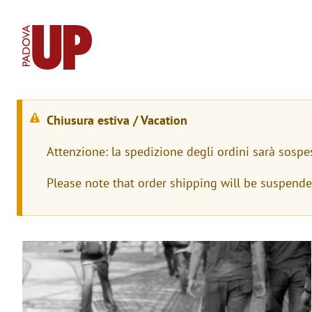
Chiusura estiva / Vacation
W
Attenzione: la spedizione degli ordini sarà sospe
a
Please note that order shipping will be suspend
r
n
i
Immagine
n
g