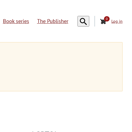
0
Book series
The Publisher
Log in
U
s
e
r
a
c
c
o
u