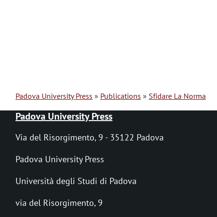
Padova University Press
Publications
Sfidare La Norma
B
Padova University Press
r
Via del Risorgimento, 9 - 35122 Padova
e
Padova University Press
a
Università degli Studi di Padova
d
via del Risorgimento, 9
c