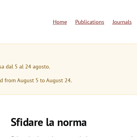
Home
Publications
Journals
M
a
i
n
sa dal 5 al 24 agosto.
n
ed from August 5 to August 24.
a
v
i
Sfidare la norma
g
a