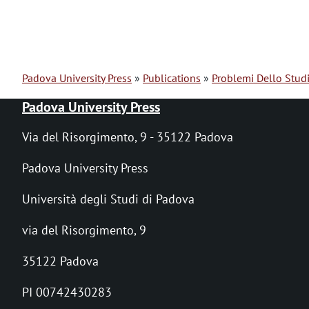
Padova University Press
Publications
Problemi Dello Stud
B
Padova University Press
r
Via del Risorgimento, 9 - 35122 Padova
e
Padova University Press
a
Università degli Studi di Padova
d
via del Risorgimento, 9
c
r
35122 Padova
u
PI 00742430283