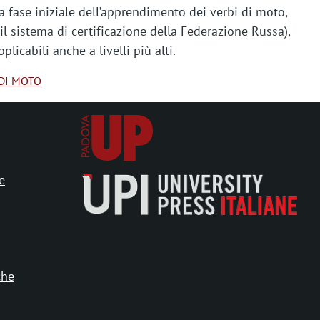
la fase iniziale dell’apprendimento dei verbi di moto,
l sistema di certificazione della Federazione Russa),
icabili anche a livelli più alti.
I DI MOTO
e
che