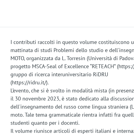
I contributi raccolti in questo volume costituiscono u
mattinata di studi Problemi dello studio e dell'inseg
MOTO, organizzata da L. Torresin (Università di Padova
progetto MSCA-Seal of Excellence “RETEACH” (https://re
gruppo di ricerca interuniversitario RiDRU
(https://ridru.it/).
L’evento, che si è svolto in modalità mista (in presen
il 30 novembre 2023, è stato dedicato alla discussio
dell'insegnamento del russo come lingua straniera (LS)
moto. Tale tema grammaticale rientra infatti fra quell
studenti quanto per i docenti.
Il volume riunisce articoli di esperti italiani e inter