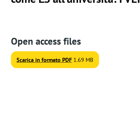
t
i
o
Open access files
n
Scarica in formato PDF
1.69 MB