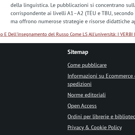
della linguistica. Le pubblicazioni si concentrano sul
corrispondente ai livelli A1–A2 (TĖU e TBU, secondo i
ma offrono numerose strategie e risorse didattiche appl
io E Dell'insegnamento del Russo Come LS All'università: I VERB
Sitemap
Come pubblicare
Informazioni su Ecommerce 
spedizioni
Norme editoriali
Open Access
Ordini per librerie e bibliote
Privacy & Cookie Policy