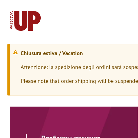
Chiusura estiva / Vacation
W
Attenzione: la spedizione degli ordini sarà sospe
a
Please note that order shipping will be suspend
r
n
i
Immagine
n
g