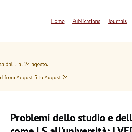
Home
Publications
Journals
M
a
i
n
sa dal 5 al 24 agosto.
n
ed from August 5 to August 24.
a
v
i
Problemi dello studio e de
g
come LS all'università: I 
a