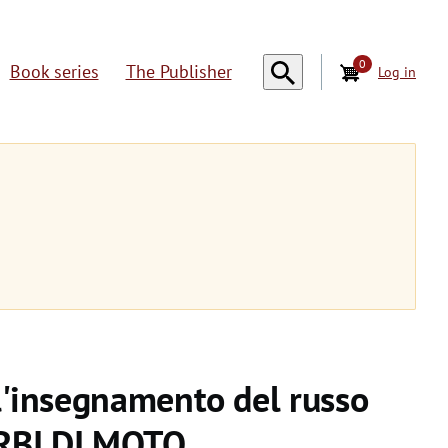
0
Book series
The Publisher
Log in
U
s
e
r
a
c
c
o
ll'insegnamento del russo
u
VERBI DI MOTO