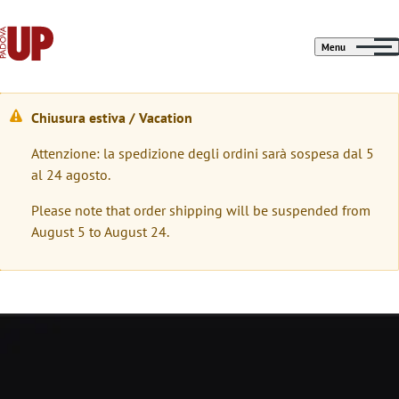
Menu
Chiusura estiva / Vacation
W
Attenzione: la spedizione degli ordini sarà sospesa dal 5
a
al 24 agosto.
r
Please note that order shipping will be suspended from
n
August 5 to August 24.
i
n
g
Immagine
m
e