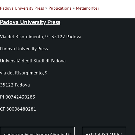
Padova University Press
Publications
Metamorfosi
B
Padova University Press
r
e
Via del Risorgimento, 9 - 35122 Padova
a
Padova University Press
d
Università degli Studi di Padova
c
via del Risorgimento, 9
r
35122 Padova
u
PI 00742430283
m
b
CF 80006480281
padovauniversitypress@unipd.it
+39 0498271962