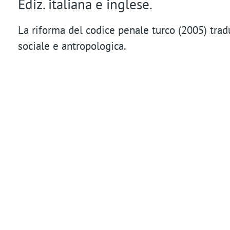
Ediz. italiana e inglese.
t
La riforma del codice penale turco (2005) trad
i
sociale e antropologica.
o
n