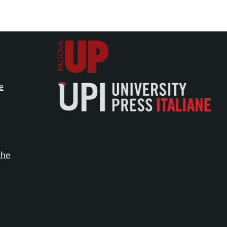
e
che