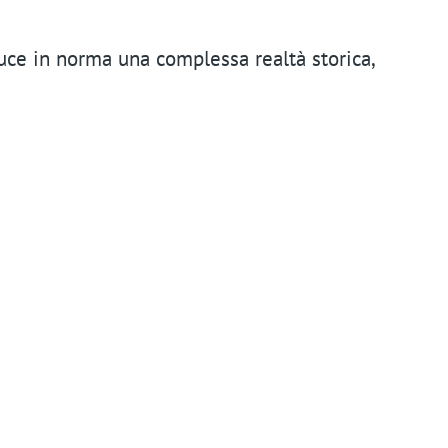
n
t
uce in norma una complessa realtà storica,
m
e
n
u