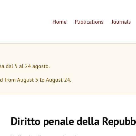
Home
Publications
Journals
M
a
i
n
sa dal 5 al 24 agosto.
n
ed from August 5 to August 24.
a
v
i
Diritto penale della Repubbl
g
a