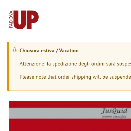
Chiusura estiva / Vacation
W
Attenzione: la spedizione degli ordini sarà sospe
a
Please note that order shipping will be suspend
r
n
i
Immagine
n
g