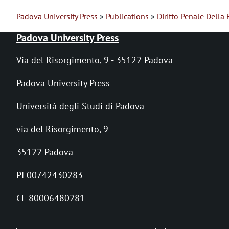
Padova University Press
Publications
Diritto Penale Della 
B
Padova University Press
r
Via del Risorgimento, 9 - 35122 Padova
e
Padova University Press
a
Università degli Studi di Padova
d
via del Risorgimento, 9
c
r
35122 Padova
u
PI 00742430283
m
CF 80006480281
b