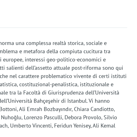
norma una complessa realtà storica, sociale e
emblema e metafora della compiuta cucitura tra
li europee, interessi geo-politico-economici e
tti salienti dell’assetto attuale post-riforma sono qui
che nel carattere problematico vivente di certi istituti
atistica, costituzional-penalistica, istituzionale e
ale tra la Facoltà di Giurisprudenza dell’Università
ell’Università Bahçeşehir di Istanbul. Vi hanno
Bottoni, Ali Emrah Bozbayındır, Chiara Candiotto,
e Nuhoğlu, Lorenzo Pasculli, Debora Provolo, Silvio
ach, Umberto Vincenti, Feridun Yenisey, Ali Kemal