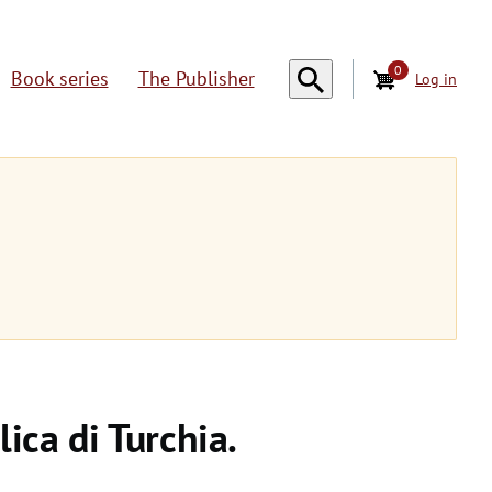
0
Book series
The Publisher
Log in
U
s
e
r
a
c
c
o
ica di Turchia.
u