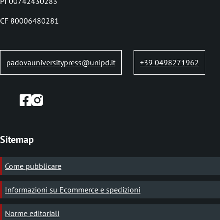
b
PI 00742430283
CF 80006480281
padovauniversitypress@unipd.it
+39 0498271962
Sitemap
Come pubblicare
Informazioni su Ecommerce e spedizioni
Norme editoriali