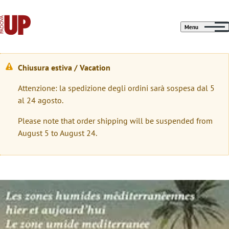
Menu
Chiusura estiva / Vacation
W
Attenzione: la spedizione degli ordini sarà sospesa dal 5
a
al 24 agosto.
r
Please note that order shipping will be suspended from
n
August 5 to August 24.
i
n
g
Immagine
m
e