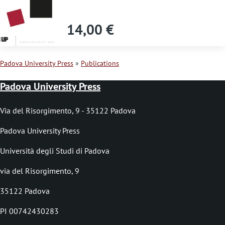
s
s
14,00 €
a
g
Padova University Press
Publications
e
B
Padova University Press
r
e
Via del Risorgimento, 9 - 35122 Padova
a
Padova University Press
d
Università degli Studi di Padova
c
via del Risorgimento, 9
r
35122 Padova
u
PI 00742430283
m