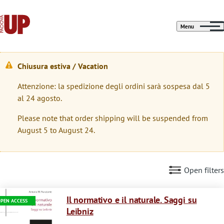
Menu
Chiusura estiva / Vacation
W
Attenzione: la spedizione degli ordini sarà sospesa dal 5
a
al 24 agosto.
r
Please note that order shipping will be suspended from
n
August 5 to August 24.
i
n
Open filters
g
Immagine
m
Il normativo e il naturale. Saggi su
PEN ACCESS
Leibniz
e