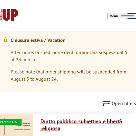
Menu
Chiusura estiva / Vacation
W
Attenzione: la spedizione degli ordini sarà sospesa dal 5
a
al 24 agosto.
r
Please note that order shipping will be suspended from
n
August 5 to August 24.
i
n
Open filters
g
Immagine
m
Diritto pubblico subiettivo e libertà
PEN ACCESS
religiosa
e