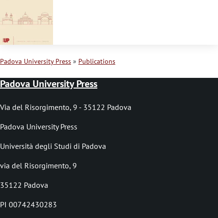
s
s
a
g
Padova University Press
Publications
e
B
Padova University Press
r
e
Via del Risorgimento, 9 - 35122 Padova
a
Padova University Press
d
Università degli Studi di Padova
c
via del Risorgimento, 9
r
35122 Padova
u
PI 00742430283
m