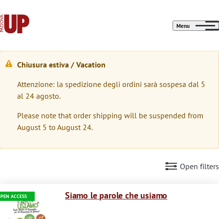
Menu
Chiusura estiva / Vacation
W
Attenzione: la spedizione degli ordini sarà sospesa dal 5
a
al 24 agosto.
r
Please note that order shipping will be suspended from
n
August 5 to August 24.
i
n
Open filters
g
Immagine
m
Siamo le parole che usiamo
PEN ACCESS
e