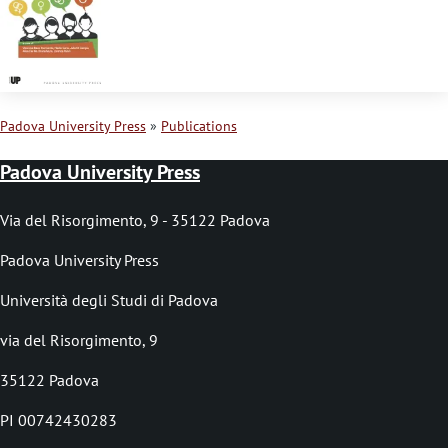
s
s
a
g
Padova University Press
Publications
e
B
Padova University Press
r
e
Via del Risorgimento, 9 - 35122 Padova
a
Padova University Press
d
Università degli Studi di Padova
c
via del Risorgimento, 9
r
35122 Padova
u
PI 00742430283
m