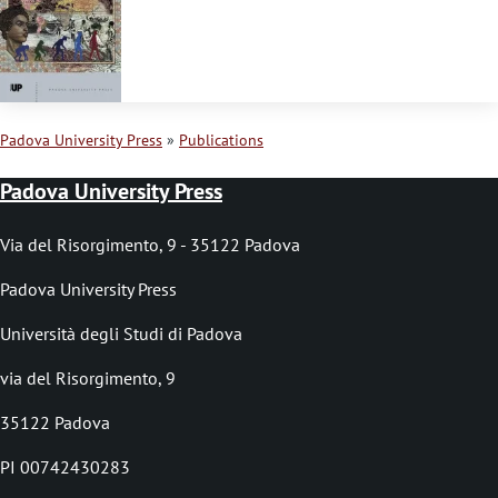
s
s
a
g
Padova University Press
Publications
e
B
Padova University Press
r
e
Via del Risorgimento, 9 - 35122 Padova
a
Padova University Press
d
Università degli Studi di Padova
c
via del Risorgimento, 9
r
35122 Padova
u
PI 00742430283
m