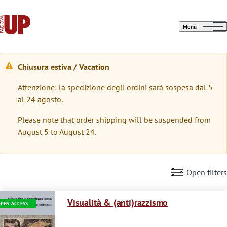
Menu
Chiusura estiva / Vacation
W
Attenzione: la spedizione degli ordini sarà sospesa dal 5
a
al 24 agosto.
r
Please note that order shipping will be suspended from
n
August 5 to August 24.
i
n
Open filters
g
Immagine
m
Visualità & (anti)razzismo
PEN ACCESS
e