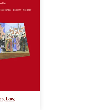
t
i
o
n
cs, Law,