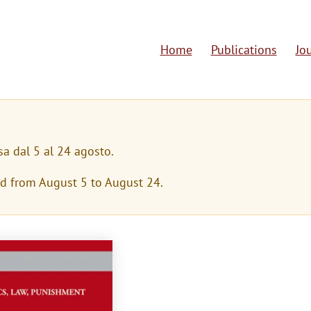
Home
Publications
Jo
M
a
i
n
sa dal 5 al 24 agosto.
n
ed from August 5 to August 24.
a
v
i
g
a