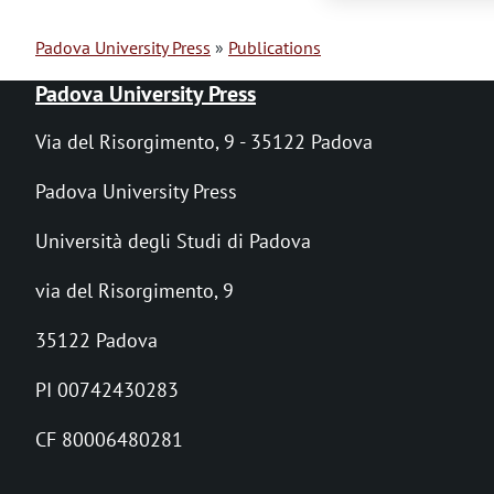
Padova University Press
Publications
B
Padova University Press
r
Via del Risorgimento, 9 - 35122 Padova
e
Padova University Press
a
Università degli Studi di Padova
d
via del Risorgimento, 9
c
r
35122 Padova
u
PI 00742430283
m
CF 80006480281
b