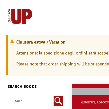
Chiusura estiva / Vacation
W
Attenzione: la spedizione degli ordini sarà sospe
a
Please note that order shipping will be suspend
r
n
i
SEARCH BOOKS
Immagine
n
g