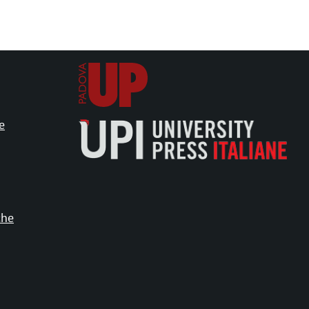
e
che