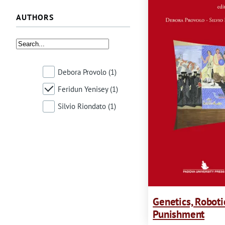
m
AUTHORS
e
s
s
Debora Provolo
(1)
a
Feridun Yenisey
(1)
Silvio Riondato
(1)
g
e
Genetics, Roboti
Punishment