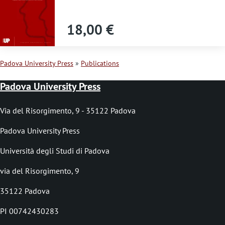
s
s
18,00 €
a
g
Padova University Press
Publications
e
B
Padova University Press
r
e
Via del Risorgimento, 9 - 35122 Padova
a
Padova University Press
d
Università degli Studi di Padova
c
via del Risorgimento, 9
r
35122 Padova
u
PI 00742430283
m