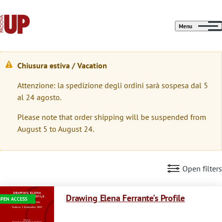
Menu
Chiusura estiva / Vacation
W
Attenzione: la spedizione degli ordini sarà sospesa dal 5
a
al 24 agosto.
r
Please note that order shipping will be suspended from
n
August 5 to August 24.
i
n
Open filters
g
Immagine
m
Drawing Elena Ferrante’s Profile
PEN ACCESS
e