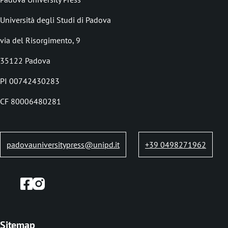
d
Università degli Studi di Padova
c
via del Risorgimento, 9
r
35122 Padova
u
PI 00742430283
m
b
CF 80006480281
padovauniversitypress@unipd.it
+39 0498271962
Sitemap