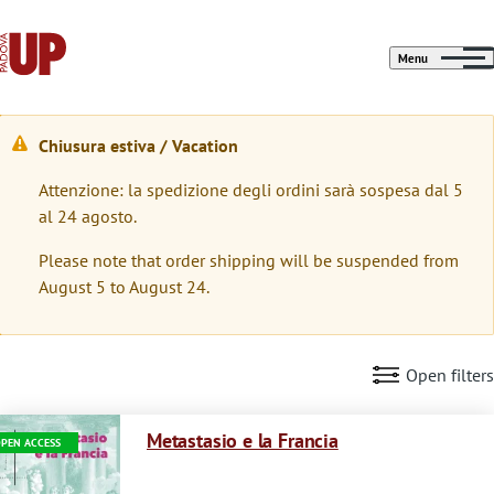
Menu
Chiusura estiva / Vacation
W
Attenzione: la spedizione degli ordini sarà sospesa dal 5
a
al 24 agosto.
r
Please note that order shipping will be suspended from
n
August 5 to August 24.
i
n
Open filters
g
Immagine
m
Metastasio e la Francia
PEN ACCESS
e