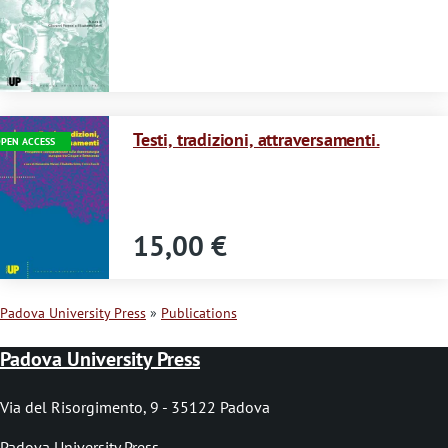
s
s
a
g
Immagine
Testi, tradizioni, attraversamenti.
PEN ACCESS
e
15,00 €
Padova University Press
Publications
B
Padova University Press
r
e
Via del Risorgimento, 9 - 35122 Padova
a
Padova University Press