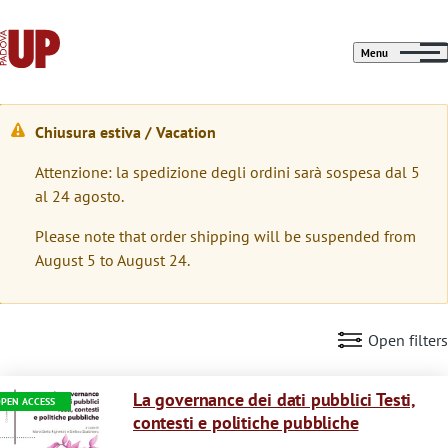
Menu
Chiusura estiva / Vacation
W
Attenzione: la spedizione degli ordini sarà sospesa dal 5
a
al 24 agosto.
r
Please note that order shipping will be suspended from
n
August 5 to August 24.
i
n
Open filters
g
Immagine
m
La governance dei dati pubblici Testi,
PEN ACCESS
contesti e politiche pubbliche
e