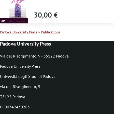
s
s
30,00 €
a
g
Padova University Press
Publications
e
B
Padova University Press
r
e
Via del Risorgimento, 9 - 35122 Padova
a
Padova University Press
d
Università degli Studi di Padova
c
via del Risorgimento, 9
r
35122 Padova
u
PI 00742430283
m