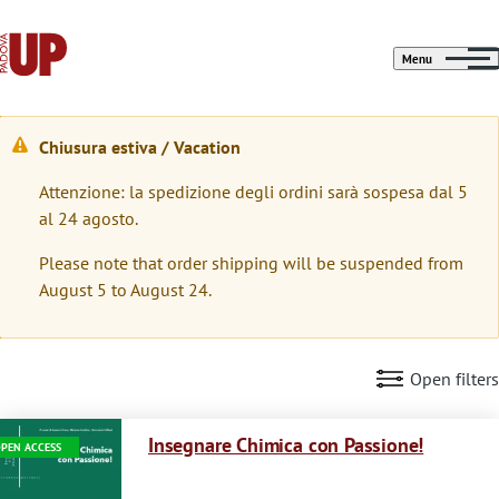
Menu
Chiusura estiva / Vacation
W
Attenzione: la spedizione degli ordini sarà sospesa dal 5
a
al 24 agosto.
r
Please note that order shipping will be suspended from
n
August 5 to August 24.
i
n
Open filters
g
Immagine
m
Insegnare Chimica con Passione!
PEN ACCESS
e