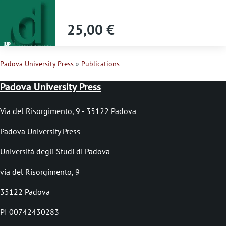
s
s
25,00 €
a
g
Padova University Press
Publications
e
B
Padova University Press
r
e
Via del Risorgimento, 9 - 35122 Padova
a
Padova University Press
d
Università degli Studi di Padova
c
via del Risorgimento, 9
r
35122 Padova
u
PI 00742430283
m