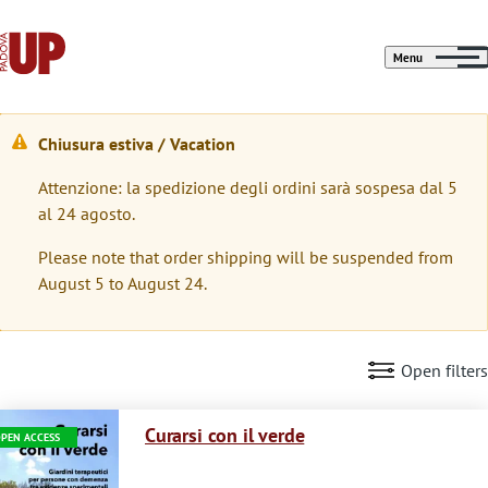
Menu
Chiusura estiva / Vacation
W
Attenzione: la spedizione degli ordini sarà sospesa dal 5
a
al 24 agosto.
r
Please note that order shipping will be suspended from
n
August 5 to August 24.
i
n
Open filters
g
Immagine
m
Curarsi con il verde
PEN ACCESS
e