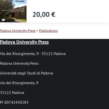
s
s
20,00 €
a
g
Padova University Press
Publications
e
B
Padova University Press
r
e
Via del Risorgimento, 9 - 35122 Padova
a
Padova University Press
d
Università degli Studi di Padova
c
via del Risorgimento, 9
r
35122 Padova
u
PI 00742430283
m