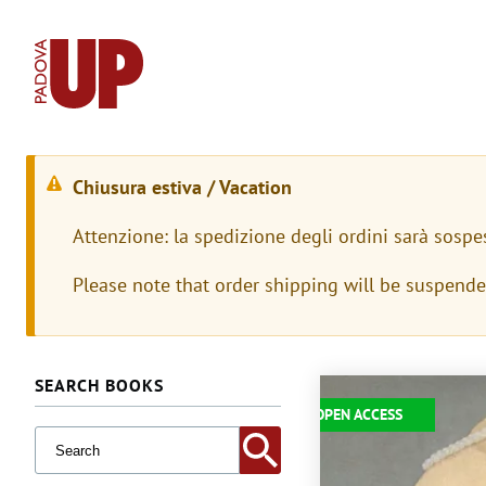
Chiusura estiva / Vacation
W
Attenzione: la spedizione degli ordini sarà sospe
a
Please note that order shipping will be suspend
r
n
i
SEARCH BOOKS
Immagine
OPEN ACCESS
n
g