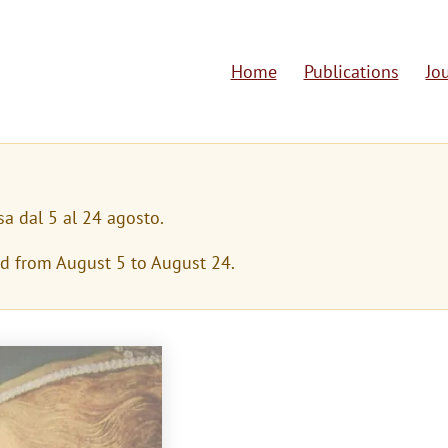
Home
Publications
Jo
M
a
i
n
sa dal 5 al 24 agosto.
n
ed from August 5 to August 24.
a
v
i
g
a