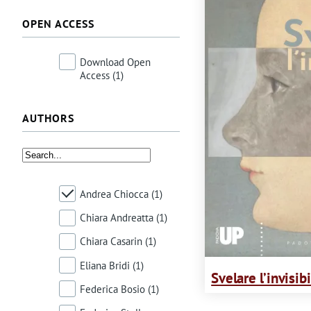
m
OPEN ACCESS
e
Download Open
s
Access
(1)
s
AUTHORS
a
g
e
Andrea Chiocca
(1)
Chiara Andreatta
(1)
Chiara Casarin
(1)
Eliana Bridi
(1)
Svelare l’invisib
Federica Bosio
(1)