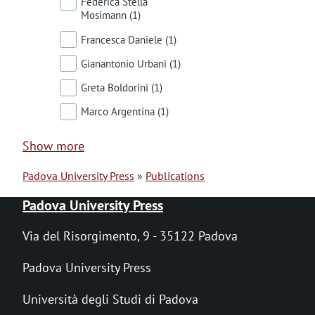
Federica Stella
Mosimann
(1)
Francesca Daniele
(1)
Gianantonio Urbani
(1)
Greta Boldorini
(1)
Marco Argentina
(1)
Show more
Padova University Press
Publications
B
Padova University Press
r
Via del Risorgimento, 9 - 35122 Padova
e
Padova University Press
a
Università degli Studi di Padova
d