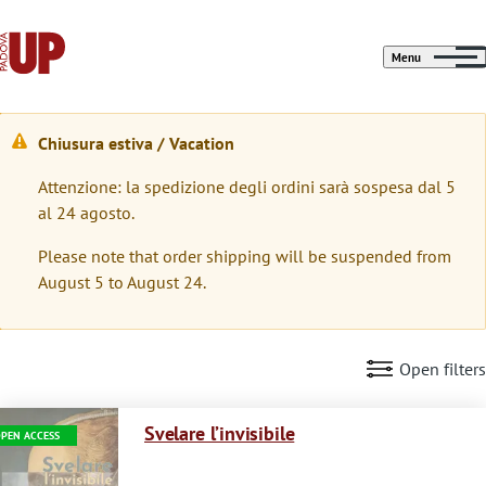
Menu
Chiusura estiva / Vacation
W
Attenzione: la spedizione degli ordini sarà sospesa dal 5
a
al 24 agosto.
r
Please note that order shipping will be suspended from
n
August 5 to August 24.
i
n
Open filters
g
Immagine
m
Svelare l’invisibile
PEN ACCESS
e