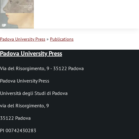
s
s
a
g
Padova University Press
Publications
e
B
Padova University Press
r
e
Via del Risorgimento, 9 - 35122 Padova
a
Padova University Press
d
Università degli Studi di Padova
c
via del Risorgimento, 9
r
35122 Padova
u
PI 00742430283
m