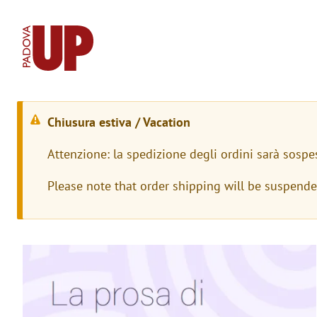
Chiusura estiva / Vacation
M
Attenzione: la spedizione degli ordini sarà sospe
e
Please note that order shipping will be suspend
s
s
a
Immagine
g
g