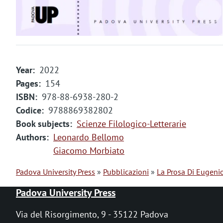
m
e
n
t
Year
2022
o
Pages
154
ISBN
978-88-6938-280-2
Codice
9788869382802
Book subjects
Scienze Filologico-Letterarie
Authors
Leonardo Bellomo
Giacomo Morbiato
Padova University Press
Pubblicazioni
La Prosa Di Eugeni
B
Padova University Press
r
Via del Risorgimento, 9 - 35122 Padova