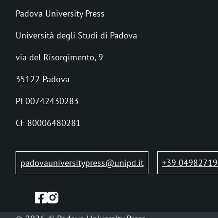
i
Padova University Press
c
Università degli Studi di Padova
i
via del Risorgimento, 9
o
l
35122 Padova
e
PI 00742430283
d
CF 80006480281
i
p
padovauniversitypress@unipd.it
+39 04982719
a
n
e