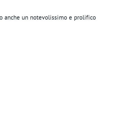
n
t
o anche un notevolissimo e prolifico
m
e
n
u