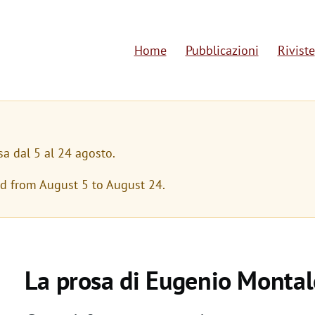
Home
Pubblicazioni
Riviste
M
a
i
n
sa dal 5 al 24 agosto.
n
ed from August 5 to August 24.
a
v
i
La prosa di Eugenio Montal
g
a