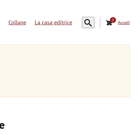
0
Collane
La casa editrice
Accedi
U
s
e
r
a
c
c
o
e
u