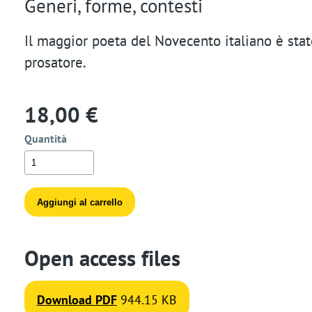
Generi, forme, contesti
t
Il maggior poeta del Novecento italiano è stat
i
prosatore.
o
n
18,00 €
Quantità
Open access files
Download PDF
944.15 KB