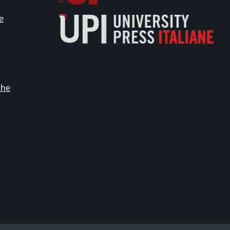
e
che