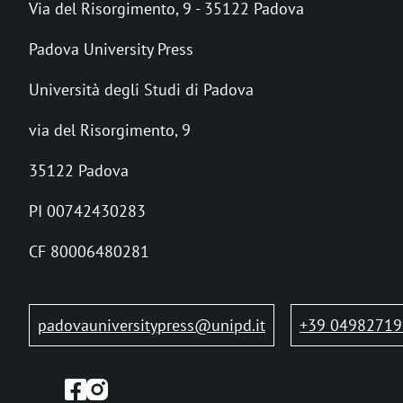
Via del Risorgimento, 9 - 35122 Padova
i
Padova University Press
c
Università degli Studi di Padova
i
via del Risorgimento, 9
o
l
35122 Padova
e
PI 00742430283
d
CF 80006480281
i
p
padovauniversitypress@unipd.it
+39 04982719
a
n