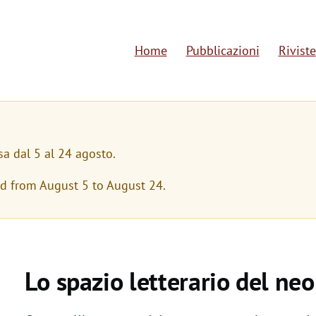
Home
Pubblicazioni
Riviste
M
a
i
n
sa dal 5 al 24 agosto.
n
ed from August 5 to August 24.
a
v
i
Lo spazio letterario del ne
g
a