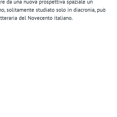
n
re da una nuova prospettiva spaziale un
t
, solitamente studiato solo in diacronia, può
tteraria del Novecento italiano.
m
e
n
u