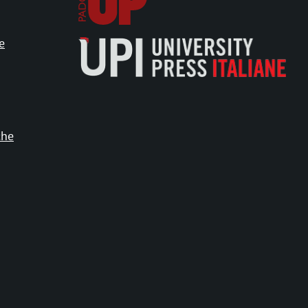
e
che