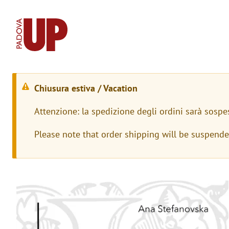
Chiusura estiva / Vacation
M
Attenzione: la spedizione degli ordini sarà sospe
e
Please note that order shipping will be suspend
s
s
a
Immagine
g
g