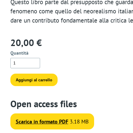
Questo libro parte dal presupposto che guarda
t
fenomeno come quello del neorealismo italiano
dare un contributo fondamentale alla critica le
i
o
20,00 €
n
Quantità
Open access files
Scarica in formato PDF
3.18 MB