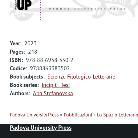
m
e
n
t
Year
2023
o
Pages
248
ISBN
978-88-6938-350-2
Codice
9788869383502
Book subjects
Scienze Filologico-Letterarie
Book series
Incipit - Tesi
Authors
Ana Stefanovska
Padova University Press
Pubblicazioni
Lo Spazio Letterari
B
Padova University Press
r