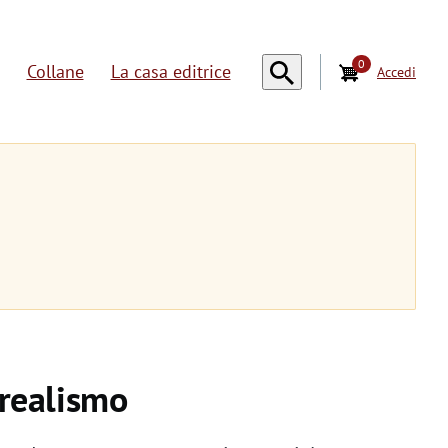
0
Collane
La casa editrice
Accedi
U
s
e
r
a
c
c
o
orealismo
u