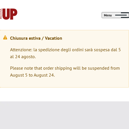
Menu
Chiusura estiva / Vacation
M
Attenzione: la spedizione degli ordini sarà sospesa dal 5
e
al 24 agosto.
s
Please note that order shipping will be suspended from
s
August 5 to August 24.
a
g
g
Immagine
i
o