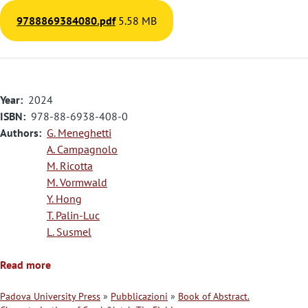
9788869384080.pdf
5.58 MB
Year
2024
ISBN
978-88-6938-408-0
Authors
G. Meneghetti
A. Campagnolo
M. Ricotta
M. Vormwald
Y. Hong
T. Palin-Luc
L. Susmel
Read more
Padova University Press
Pubblicazioni
Book of Abstract.