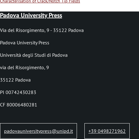
Characterisation of Crack/Notch Tip Fields
B
r
Padova University Press
i
Via del Risorgimento, 9 - 35122 Padova
c
Padova University Press
i
o
Università degli Studi di Padova
l
via del Risorgimento, 9
e
35122 Padova
d
PI 00742430283
i
CF 80006480281
p
a
n
padovauniversitypress@unipd.it
+39 0498271962