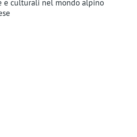
n
 e culturali nel mondo alpino
t
ese
m
e
n
u