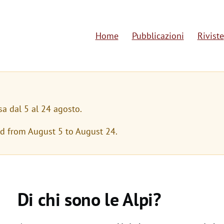
Home
Pubblicazioni
Riviste
M
a
i
n
sa dal 5 al 24 agosto.
n
ed from August 5 to August 24.
a
v
i
Di chi sono le Alpi?
g
a