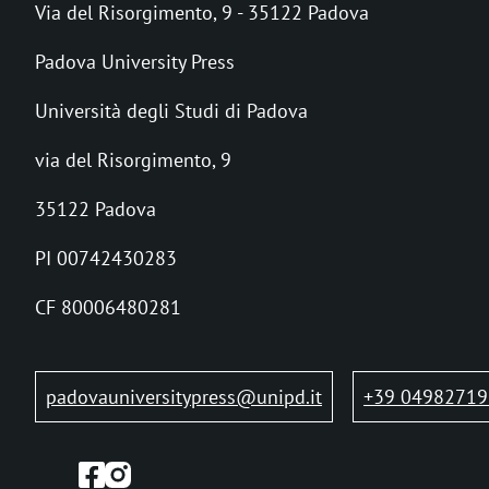
Via del Risorgimento, 9 - 35122 Padova
i
Padova University Press
c
Università degli Studi di Padova
i
via del Risorgimento, 9
o
l
35122 Padova
e
PI 00742430283
d
CF 80006480281
i
p
padovauniversitypress@unipd.it
+39 04982719
a
n