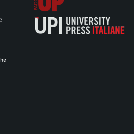
e
che