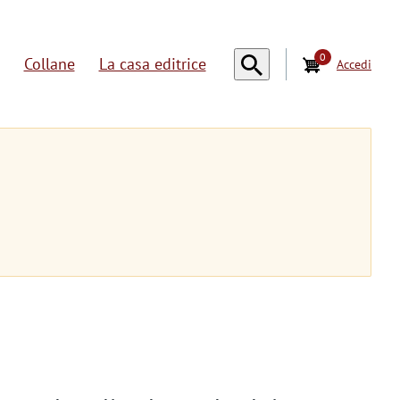
0
Collane
La casa editrice
Accedi
U
s
e
r
a
c
c
o
u