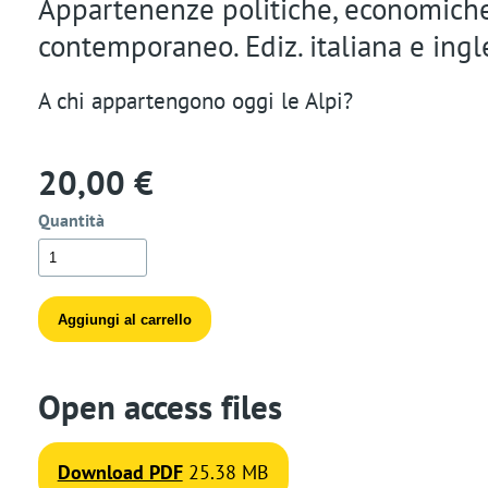
Appartenenze politiche, economiche
t
contemporaneo. Ediz. italiana e ingl
i
A chi appartengono oggi le Alpi?
o
n
20,00 €
Quantità
Open access files
Download PDF
25.38 MB