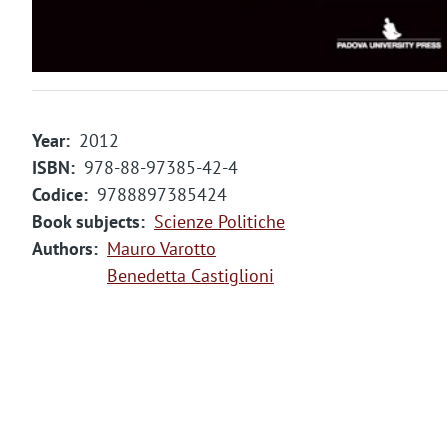
m
e
n
t
Year
2012
o
ISBN
978-88-97385-42-4
Codice
9788897385424
Book subjects
Scienze Politiche
Authors
Mauro Varotto
Benedetta Castiglioni