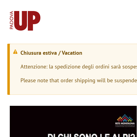
Chiusura estiva / Vacation
M
Attenzione: la spedizione degli ordini sarà sospe
e
Please note that order shipping will be suspend
s
s
a
Immagine
g
g