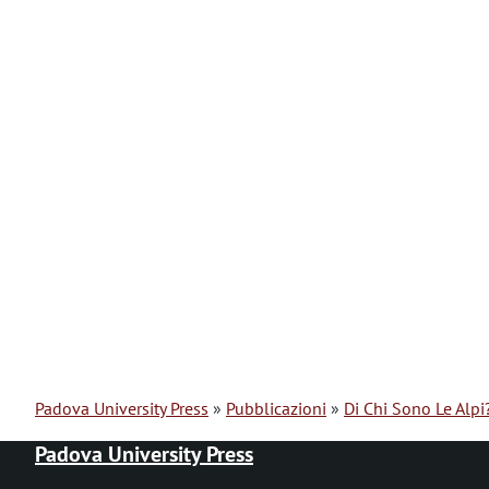
Padova University Press
Pubblicazioni
Di Chi Sono Le Alpi
B
Padova University Press
r