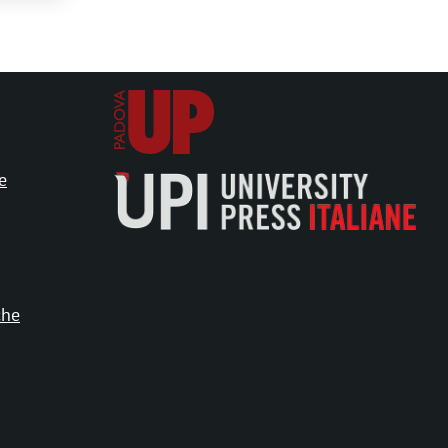
e
che