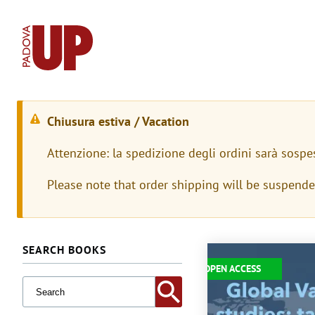
Chiusura estiva / Vacation
M
Attenzione: la spedizione degli ordini sarà sospe
e
Please note that order shipping will be suspend
s
s
a
SEARCH BOOKS
Immagine
OPEN ACCESS
g
g