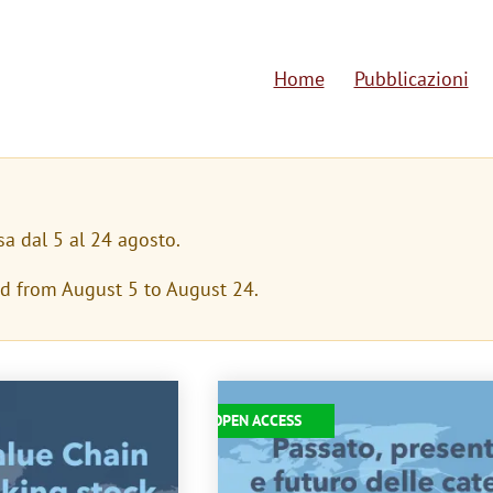
Home
Pubblicazioni
M
a
i
n
sa dal 5 al 24 agosto.
n
ed from August 5 to August 24.
a
v
i
Immagine
OPEN ACCESS
g
a