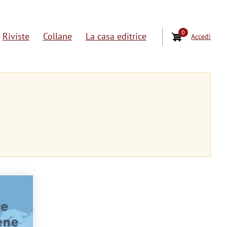
0
Riviste
Collane
La casa editrice
Accedi
U
s
e
r
a
c
c
o
u