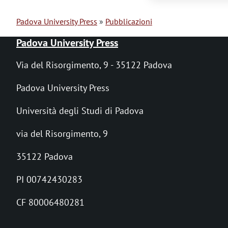
m
e
Padova University Press
Pubblicazioni
B
n
Padova University Press
r
t
Via del Risorgimento, 9 - 35122 Padova
i
o
Padova University Press
c
Università degli Studi di Padova
i
via del Risorgimento, 9
o
l
35122 Padova
e
PI 00742430283
d
CF 80006480281
i