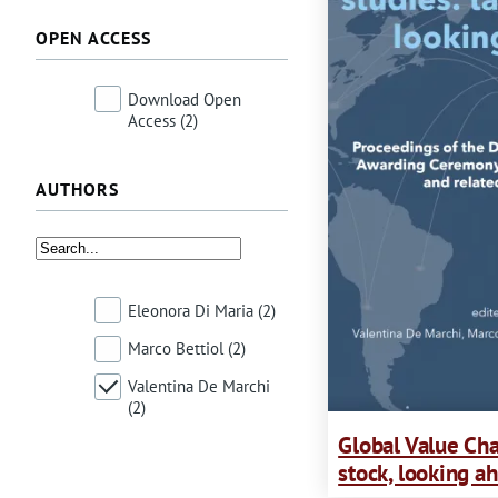
i
OPEN ACCESS
o
Download Open
d
Access
(2)
i
AUTHORS
a
v
v
Eleonora Di Maria
(2)
e
Marco Bettiol
(2)
r
Valentina De Marchi
(2)
t
Global Value Cha
i
stock, looking a