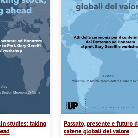
t
i
o
n
in studies: taking
Passato, presente e futuro d
head
catene globali del valore