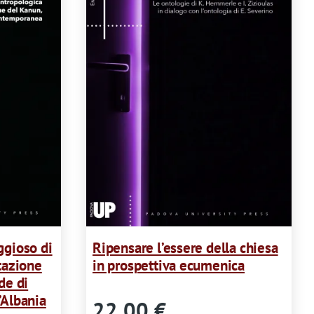
ggioso di
Ripensare l’essere della chiesa
tazione
in prospettiva ecumenica
de di
’Albania
22,00 €