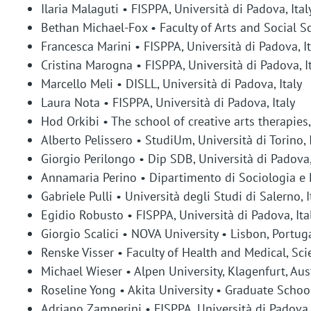
Ilaria Malaguti • FISPPA, Università di Padova, Ital
Bethan Michael-Fox • Faculty of Arts and Social S
Francesca Marini • FISPPA, Università di Padova, It
Cristina Marogna • FISPPA, Università di Padova, I
Marcello Meli • DISLL, Università di Padova, Italy
Laura Nota • FISPPA, Università di Padova, Italy
Hod Orkibi • The school of creative arts therapies, 
Alberto Pelissero • StudiUm, Università di Torino, 
Giorgio Perilongo • Dip SDB, Università di Padova,
Annamaria Perino • Dipartimento di Sociologia e Ri
Gabriele Pulli • Università degli Studi di Salerno, I
Egidio Robusto • FISPPA, Università di Padova, Ita
Giorgio Scalici • NOVA University • Lisbon, Portug
Renske Visser • Faculty of Health and Medical, Sci
Michael Wieser • Alpen University, Klagenfurt, Aus
Roseline Yong • Akita University • Graduate Schoo
Adriano Zamperini • FISPPA, Università di Padova, 