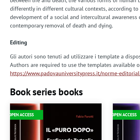
between life and death, the various forms of human b
differently in different cultural contexts, according 
development of a social and intercultural awareness o
contemporary removal of death and dying.
Editing
Gli autori sono tenuti ad utilizzare i template a dispo
Authors are required to use the templates available on
https://www.padovauniversitypress.it/norme-editorial
Book series books
Immagine
Immagine
OPEN ACCESS
OPEN ACCESS