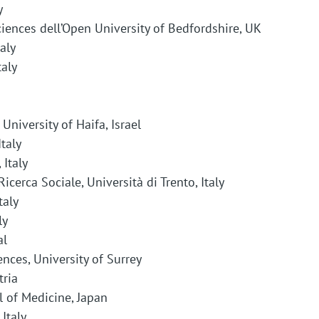
y
ciences dell’Open University of Bedfordshire, UK
aly
taly
University of Haifa, Israel
Italy
 Italy
cerca Sociale, Università di Trento, Italy
taly
ly
al
ences, University of Surrey
tria
l of Medicine, Japan
Italy