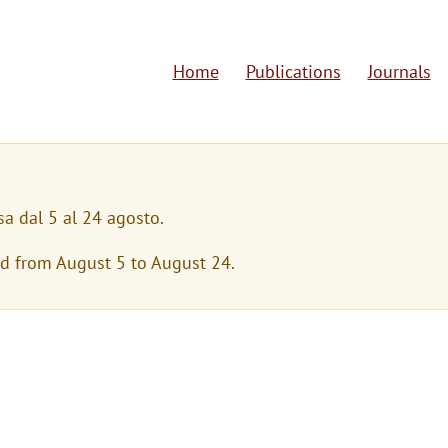
Home
Publications
Journals
M
a
i
n
sa dal 5 al 24 agosto.
n
ed from August 5 to August 24.
a
v
i
g
a