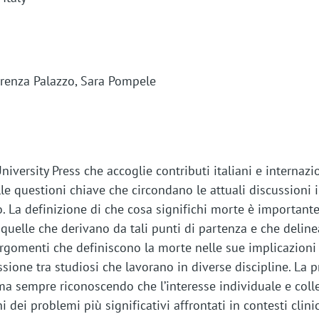
orenza Palazzo, Sara Pompele
ersity Press che accoglie contributi italiani e internazion
e questioni chiave che circondano le attuali discussioni in
. La definizione di che cosa significhi morte è importan
quelle che derivano da tali punti di partenza e che deline
gomenti che definiscono la morte nelle sue implicazioni fi
ione tra studiosi che lavorano in diverse discipline. La p
ma sempre riconoscendo che l’interesse individuale e coll
dei problemi più significativi affrontati in contesti clinic