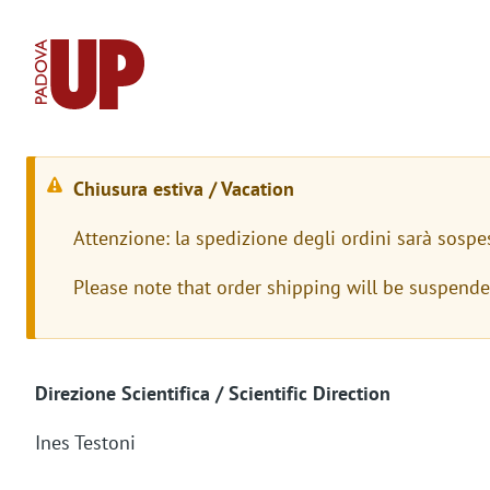
Chiusura estiva / Vacation
W
Attenzione: la spedizione degli ordini sarà sospe
a
Please note that order shipping will be suspend
r
n
i
Direzione Scientifica / Scientific Direction
n
Ines Testoni
g