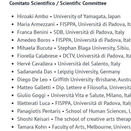
Comitato Scientifico / Scientific Committee
m
Hiroaki Ambo • University of Yamagata, Japan
e
Maria Armezzani • FISPPA, Università di Padova, It
s
Franca Benini • SDB, Università di Padova, Italy
Amedeo Boros • FISPPA, Università di Padova, Ital
s
Mihaela Bucuta • Stephan Blaga University, Sibiu
a
Fiorella Calabrese • DCTV, Università di Padova, It
g
Hervé Cavallera • Università del Salento, Italy
Sadananda Das • Leipzig University, Germany
e
Diego De Leo • Griffith University -Brisbane, Austr
Matteo Galletti • Dip. Lettere e Filosofia, Università
Giulio Goggi • Università Vita e Salute, Milano, Ita
Illetterati Luca • FISPPA, Università di Padova, Ital
Panagiotis Pentaris • School of Human Sciences, 
Shoshi Keisari • The school of creative arts thera
Tamara Kohn • Faculty of Arts, Melbourne, Universi