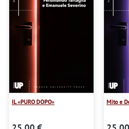
IL «PURO DOPO»
Mito e D
25,00 €
25,00