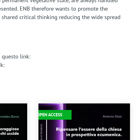
a permanent vegetative state, are always handled
epresented. ENB therefore wants to promote the
 shared critical thinking reducing the wide spread
a questo link:
k:
Immagine
OPEN ACCESS