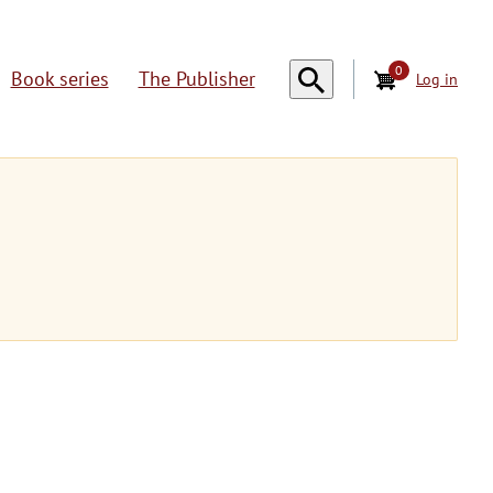
0
Book series
The Publisher
Log in
U
s
e
r
a
c
c
o
u