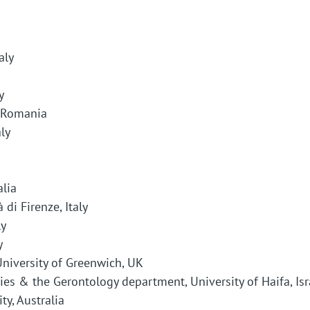
t
i
aly
o
y
n
, Romania
aly
alia
 di Firenze, Italy
ly
y
University of Greenwich, UK
pies & the Gerontology department, University of Haifa, Isr
ty, Australia