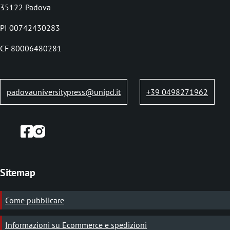
u
35122 Padova
mostrare tutta la sua sterminata e, a suo modo, imperitura,
m
profetica ricchezza – e salvarsi, come altrimenti non potrebbe.
PI 00742430283
b
CF 80006480281
padovauniversitypress@unipd.it
+39 0498271962
Sitemap
Come pubblicare
Informazioni su Ecommerce e spedizioni