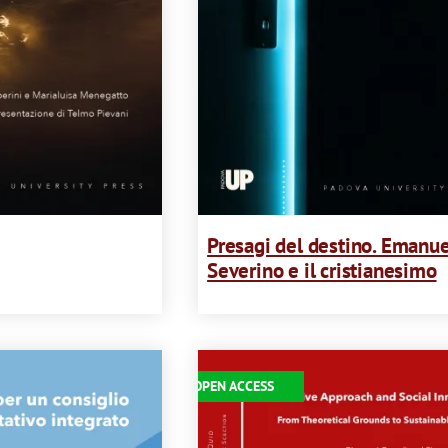
Presagi del destino. Emanu
Severino e il cristianesimo
Immagine
OPEN ACCESS