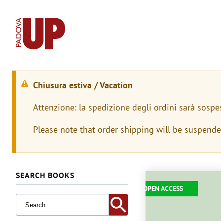
Chiusura estiva / Vacation
W
Attenzione: la spedizione degli ordini sarà sospe
a
Please note that order shipping will be suspend
r
n
i
SEARCH BOOKS
Immagine
OPEN ACCESS
n
g