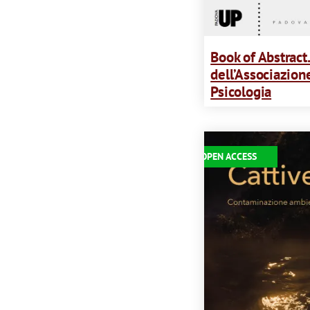
Book of Abstract
dell’Associazione
Psicologia
Immagine
OPEN ACCESS