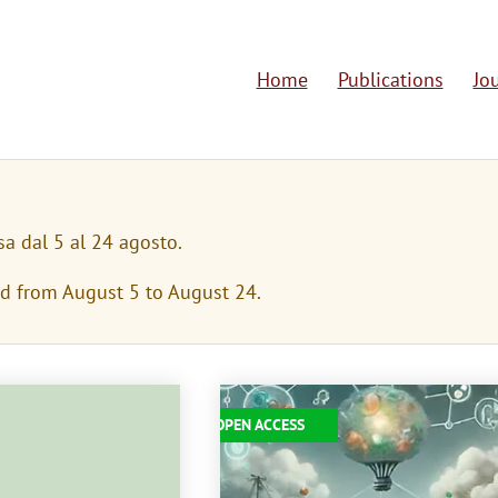
Home
Publications
Jo
M
a
i
n
sa dal 5 al 24 agosto.
n
ed from August 5 to August 24.
a
v
i
Immagine
OPEN ACCESS
g
a