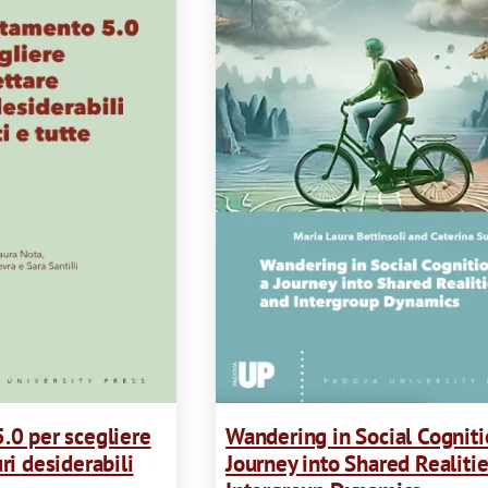
t
i
o
n
.0 per scegliere
Wandering in Social Cogniti
ri desiderabili
Journey into Shared Realiti