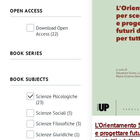
m
OPEN ACCESS
e
Download Open
s
Access
(22)
s
BOOK SERIES
a
g
Endlife Notebook
(8)
e
BOOK SUBJECTS
Festschrift
(1)
Scienze Psicologiche
Jus Quid
(1)
(23)
Materiali e strumenti
Scienze Sociali
(5)
di P.I.P.P.I.
(1)
Scienze Filosofiche
(3)
L’Orientamento 5
e progettare futu
Scienze Giuridiche
(1)