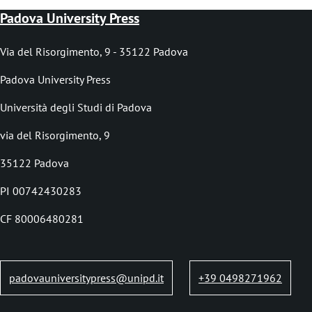
B
Padova University Press
r
e
Via del Risorgimento, 9 - 35122 Padova
a
Padova University Press
d
Università degli Studi di Padova
c
via del Risorgimento, 9
r
35122 Padova
u
PI 00742430283
m
b
CF 80006480281
padovauniversitypress@unipd.it
+39 0498271962