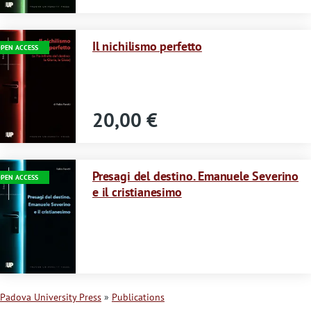
Immagine
Il nichilismo perfetto
PEN ACCESS
20,00 €
Immagine
Presagi del destino. Emanuele Severino
PEN ACCESS
e il cristianesimo
Padova University Press
Publications