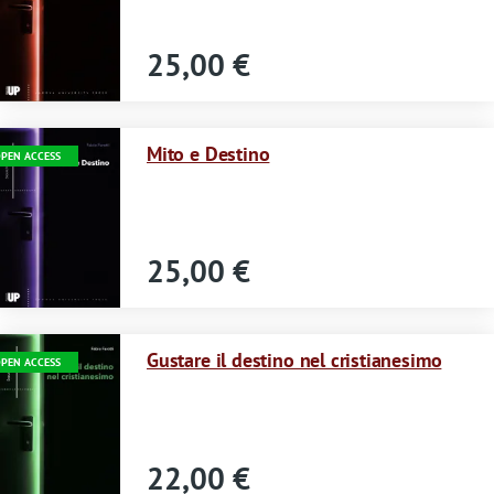
s
s
25,00 €
a
g
Immagine
Mito e Destino
PEN ACCESS
e
25,00 €
Immagine
Gustare il destino nel cristianesimo
PEN ACCESS
22,00 €