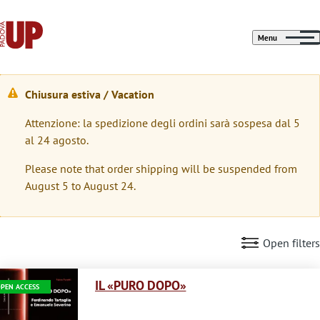
Menu
Chiusura estiva / Vacation
W
Attenzione: la spedizione degli ordini sarà sospesa dal 5
a
al 24 agosto.
r
Please note that order shipping will be suspended from
n
August 5 to August 24.
i
n
Open filters
g
Immagine
m
IL «PURO DOPO»
PEN ACCESS
e