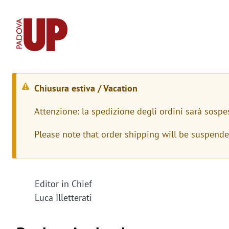
Chiusura estiva / Vacation
W
Attenzione: la spedizione degli ordini sarà sospe
a
Please note that order shipping will be suspend
r
n
i
Editor in Chief
Luca Illetterati
n
g