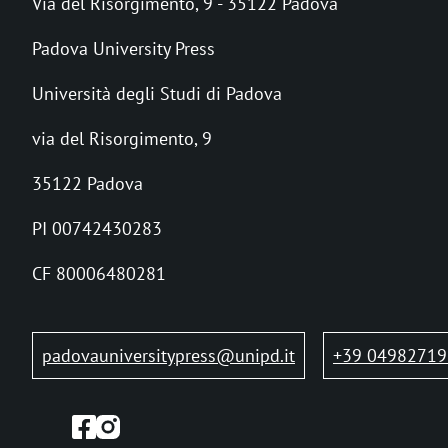
Via del Risorgimento, 9 - 35122 Padova
e
Padova University Press
a
Università degli Studi di Padova
d
via del Risorgimento, 9
c
r
35122 Padova
u
PI 00742430283
m
CF 80006480281
b
padovauniversitypress@unipd.it
+39 04982719