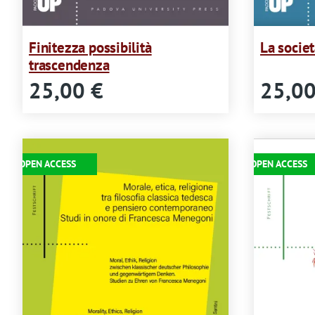
Finitezza possibilità
La societ
trascendenza
25,00 €
25,00
Immagine
Immagine
OPEN ACCESS
OPEN ACCESS