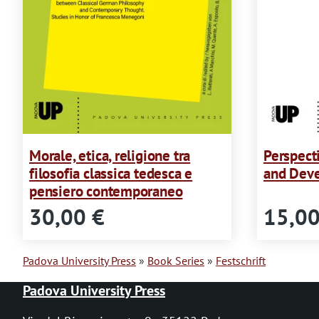
Morale, etica, religione tra
Perspect
filosofia classica tedesca e
and Deve
pensiero contemporaneo
30,00 €
15,00
Padova University Press
Book Series
Festschrift
B
Padova University Press
r