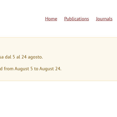
Home
Publications
Journals
M
a
i
n
sa dal 5 al 24 agosto.
n
ed from August 5 to August 24.
a
v
i
g
a