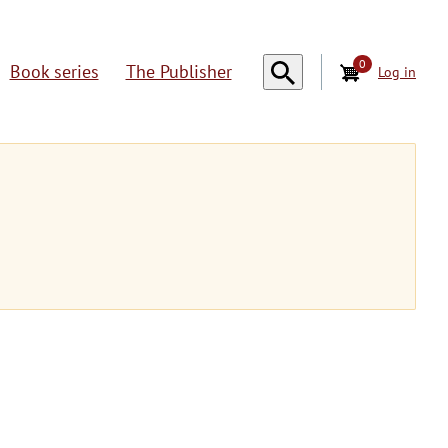
0
Book series
The Publisher
Log in
U
s
e
r
a
c
c
o
u