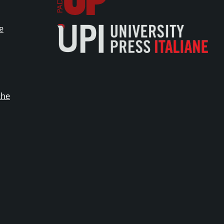
e
che