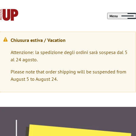
Menu
Chiusura estiva / Vacation
W
Attenzione: la spedizione degli ordini sarà sospesa dal 5
a
al 24 agosto.
r
Please note that order shipping will be suspended from
n
August 5 to August 24.
i
n
g
Immagine
m
e