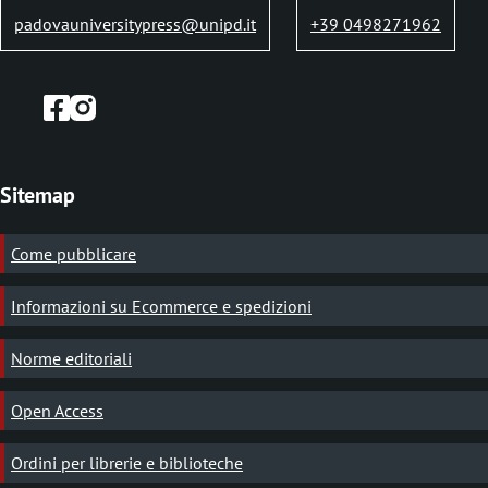
padovauniversitypress@unipd.it
+39 0498271962
Sitemap
Come pubblicare
Informazioni su Ecommerce e spedizioni
Norme editoriali
Open Access
Ordini per librerie e biblioteche