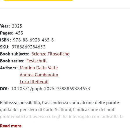
Year
2025
Pages
453
ISBN
978-88-6938-465-3
SKU
9788869384653
Book subjects
Scienze Filosofiche
Book series
Festschrift
Authors
Martino Dalla Valle
Andrea Gambarotto
Luca Illetterati
DOI
10.20371/pupb-2025-9788869384653
Finitezza, possibilità, trascendenza sono alcune delle parole-
guida del pensiero di Carlo Scilironi, l’indicazione dei nodi
problematici attraverso cui egli ha interrogato con radicalità la
tradizione filosofica e teologica, dalla sapienza greca e dai testi
Read more